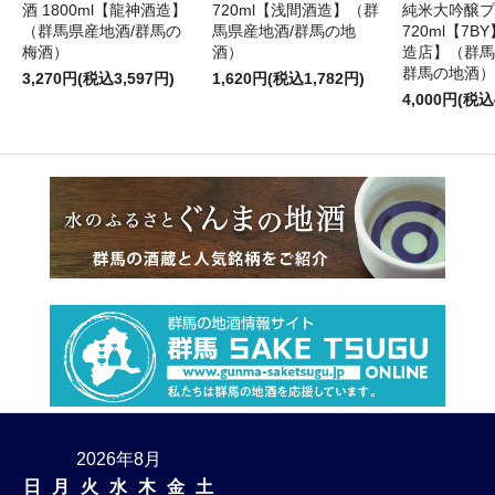
酒 1800ml【龍神酒造】
720ml【浅間酒造】（群
純米大吟醸プ
（群馬県産地酒/群馬の
馬県産地酒/群馬の地
720ml【7
梅酒）
酒）
造店】（群馬
群馬の地酒）
3,270円(税込3,597円)
1,620円(税込1,782円)
4,000円(税込
2026年8月
日
月
火
水
木
金
土