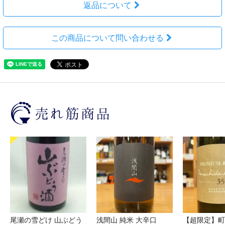
返品について
この商品について問い合わせる
尾瀬の雪どけ 山ぶどう
浅間山 純米 大辛口
【超限定】町