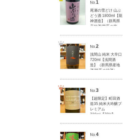
1
No.
尾瀬の雪どけ 山ぶ
どう酒 1800ml【龍
神酒造】（群馬県
産地酒/群馬の梅
酒）
3,270円(税込3,597
円)
2
No.
浅間山 純米 大辛口
720ml【浅間酒
造】（群馬県産地
酒/群馬の地酒）
1,620円(税込1,782
円)
3
No.
【超限定】町田酒
造35 純米大吟醸プ
レミアム
720ml【7BY】
【町田酒造店】
（群馬県産地酒/群
馬の地酒）
4
No.
4,000円(税込4,400