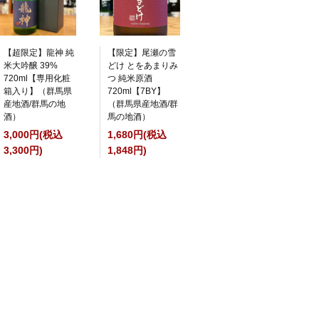
【超限定】龍神 純
【限定】尾瀬の雪
米大吟醸 39%
どけ とをあまりみ
720ml【専用化粧
つ 純米原酒
箱入り】（群馬県
720ml【7BY】
産地酒/群馬の地
（群馬県産地酒/群
酒）
馬の地酒）
3,000円(税込
1,680円(税込
3,300円)
1,848円)