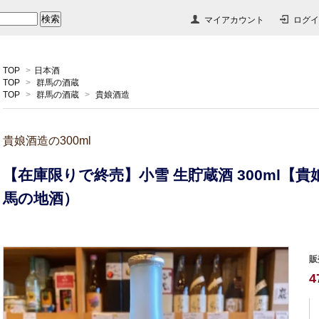
マイアカウント
ログイ
TOP
>
日本酒
TOP
>
群馬の酒蔵
TOP
>
群馬の酒蔵
>
貴娘酒造
貴娘酒造の300ml
【在庫限りで終売】小雪 生貯蔵酒 300ml【
馬の地酒）
販
4