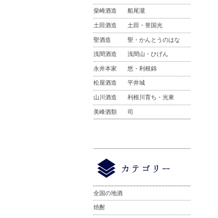
柴崎酒造
船尾瀧
土田酒造
土田・誉国光
聖酒造
聖・かんとうのはな
浅間酒造
浅間山・ひげん
永井本家
悠・利根錦
松屋酒造
平井城
山川酒造
利根川育ち・光東
美峰酒類
司
全国の地酒
焼酎