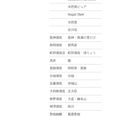
水芭蕉ピュア
Nagai Style
水芭蕉
谷川岳
龍神酒造
龍神・尾瀬の雪どけ
島岡酒造
群馬泉
町田酒造店
町田酒造・清りょう
高井
巖
貴娘酒造
咲耶美・貴娘
分福酒造
分福
近藤酒造
赤城山
大利根酒造
左大臣
牧野酒造
大盃・榛名山
栁澤酒造
桂川
聖徳銘醸
鳳凰聖徳