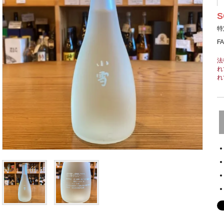
S
特
F
法
れ
れ