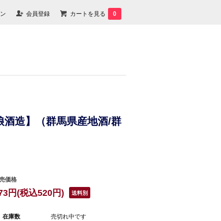
ン
会員登録
カートを見る
0
貴娘酒造】（群馬県産地酒/群
売価格
73円(税込520円)
送料別
在庫数
売切れ中です