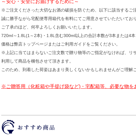
～安心・安全にお届けするために～
※ご注文くださった大切なお酒の破損を防ぐため、以下に該当するご
誠に勝手ながら宅配便専用箱代を有料にてご用意させていただいてお
ご了承のほど、何卒よろしくお願いいたします。
720ml～1.8L(1～2本)・1.8L含む300ml以上の合計本数が3本または
価格は弊店トップページまたはご利用ガイドをご覧ください。
※上記に当てはまらないご注文数で贈り物等のご指定がなければ、リ
利用して商品を梱包させて頂きます。
このため、到着した荷姿はあまり美しくないかもしれませんがご理解
※ご贈答用（化粧箱や手提げ袋など)・宅配箱等、必要な物を