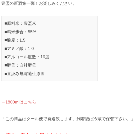
豊盃の新酒第一弾！お楽しみください。
■原料米：豊盃米
■精米歩合：55%
■酸度：1.5
■アミノ酸：1.0
■アルコール度数：16度
■酵母：自社酵母
■直汲み無濾過生原酒
→1800mlはこちら
「この商品はクール便で発送致します。到着後は冷蔵で保管下さい。