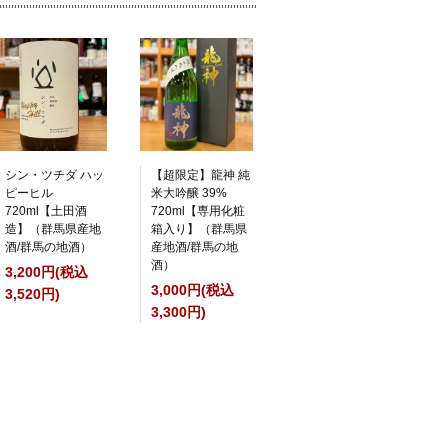
シン・ツチダ ハッ
【超限定】龍神 純
ピーヒル
米大吟醸 39%
720ml【土田酒
720ml【専用化粧
造】（群馬県産地
箱入り】（群馬県
酒/群馬の地酒）
産地酒/群馬の地
酒）
3,200円(税込
3,000円(税込
3,520円)
3,300円)