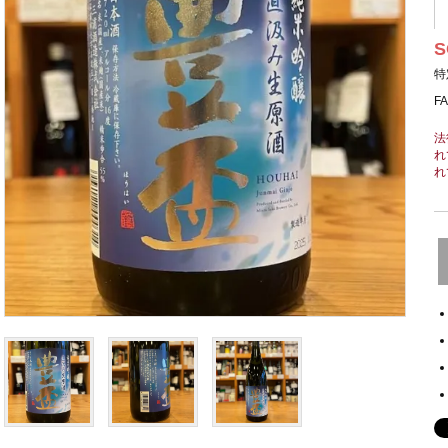
S
特
F
法
れ
れ