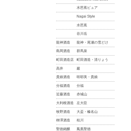
水芭蕉ピュア
Nagai Style
水芭蕉
谷川岳
龍神酒造
龍神・尾瀬の雪どけ
島岡酒造
群馬泉
町田酒造店
町田酒造・清りょう
高井
巖
貴娘酒造
咲耶美・貴娘
分福酒造
分福
近藤酒造
赤城山
大利根酒造
左大臣
牧野酒造
大盃・榛名山
栁澤酒造
桂川
聖徳銘醸
鳳凰聖徳