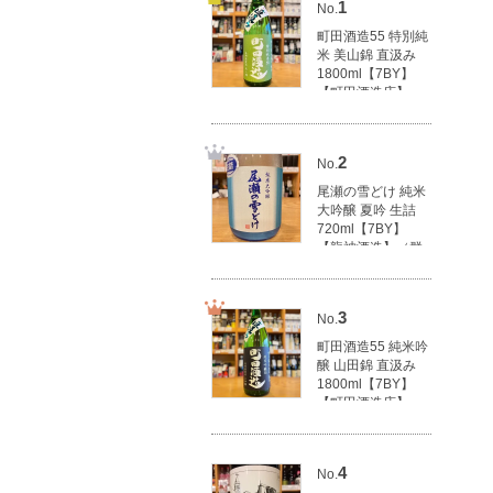
1
No.
町田酒造55 特別純
米 美山錦 直汲み
1800ml【7BY】
【町田酒造店】
（群馬県産地酒/群
馬の地酒）
3,100円(税込3,410
2
No.
円)
尾瀬の雪どけ 純米
大吟醸 夏吟 生詰
720ml【7BY】
【龍神酒造】（群
馬県産地酒/群馬の
地酒）
1,790円(税込1,969
3
No.
円)
町田酒造55 純米吟
醸 山田錦 直汲み
1800ml【7BY】
【町田酒造店】
（群馬県産地酒/群
馬の地酒）
3,500円(税込3,850
4
No.
円)