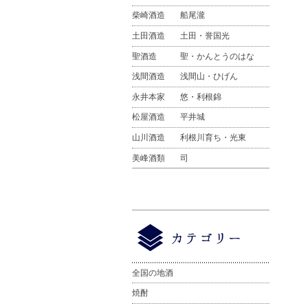
柴崎酒造
船尾瀧
土田酒造
土田・誉国光
聖酒造
聖・かんとうのはな
浅間酒造
浅間山・ひげん
永井本家
悠・利根錦
松屋酒造
平井城
山川酒造
利根川育ち・光東
美峰酒類
司
全国の地酒
焼酎