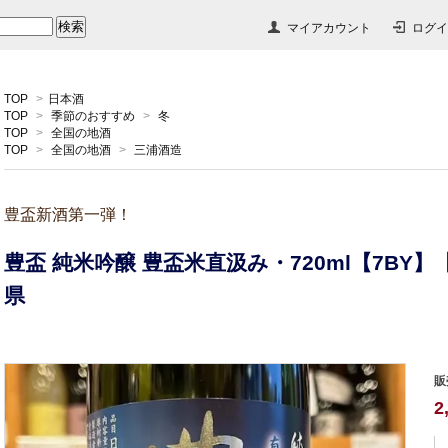
マイアカウント
ログイ
TOP
>
日本酒
TOP
>
季節のおすすめ
>
冬
TOP
>
全国の地酒
TOP
>
全国の地酒
>
三浦酒造
豊盃新酒第一弾！
豊盃 純米吟醸 豊盃米直汲み・720ml【7BY
県
販
2