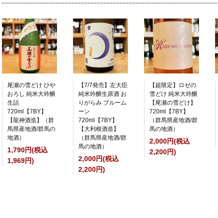
尾瀬の雪どけ ひや
【7/7発売】左大臣
【超限定】ロゼの
おろし 純米大吟醸
純米吟醸生原酒 お
雪どけ 純米大吟醸
生詰
りがらみ ブルーム
【尾瀬の雪どけ】
720ml【7BY】
ーン
720ml【7BY】
【龍神酒造】（群
720ml【7BY】
（群馬県産地酒/群
馬県産地酒/群馬の
【大利根酒造】
馬の地酒）
地酒）
（群馬県産地酒/群
2,000円(税込
馬の地酒）
1,790円(税込
2,200円)
2,000円(税込
1,969円)
2,200円)