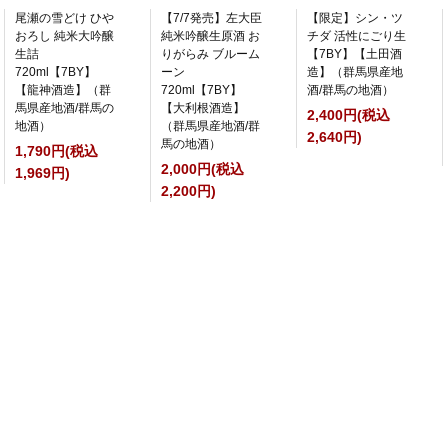
尾瀬の雪どけ ひや
【7/7発売】左大臣
【限定】シン・ツ
おろし 純米大吟醸
純米吟醸生原酒 お
チダ 活性にごり生
生詰
りがらみ ブルーム
【7BY】【土田酒
720ml【7BY】
ーン
造】（群馬県産地
【龍神酒造】（群
720ml【7BY】
酒/群馬の地酒）
馬県産地酒/群馬の
【大利根酒造】
2,400円(税込
地酒）
（群馬県産地酒/群
2,640円)
馬の地酒）
1,790円(税込
2,000円(税込
1,969円)
2,200円)