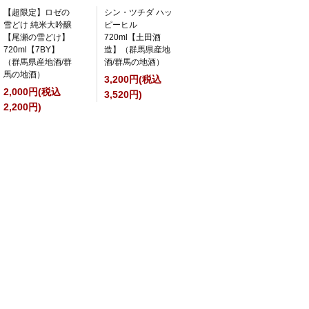
【超限定】ロゼの
シン・ツチダ ハッ
雪どけ 純米大吟醸
ピーヒル
【尾瀬の雪どけ】
720ml【土田酒
720ml【7BY】
造】（群馬県産地
（群馬県産地酒/群
酒/群馬の地酒）
馬の地酒）
3,200円(税込
2,000円(税込
3,520円)
2,200円)