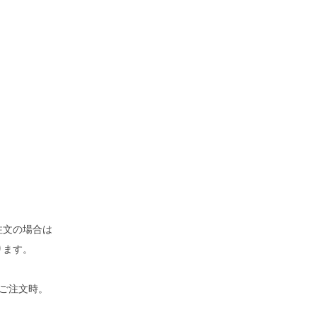
」
注文の場合は
ります。
4本ご注文時。