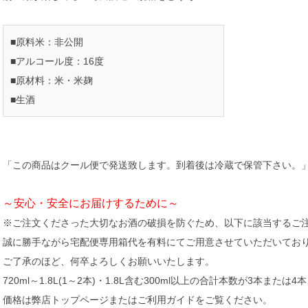
■原料米：非公開
■アルコール度：16度
■原材料：米・米麹
■生酒
「この商品はクール便で発送致します。到着後は冷蔵で保管下さい。
～安心・安全にお届けするために～
※ご注文くださった大切なお酒の破損を防ぐため、以下に該当するご
誠に勝手ながら宅配便専用箱代を有料にてご用意させていただいてお
ご了承のほど、何卒よろしくお願いいたします。
720ml～1.8L(1～2本)・1.8L含む300ml以上の合計本数が3本または
価格は弊店トップページまたはご利用ガイドをご覧ください。