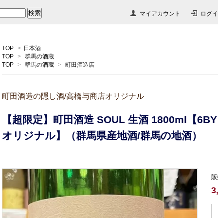
マイアカウント
ログイ
TOP
>
日本酒
TOP
>
群馬の酒蔵
TOP
>
群馬の酒蔵
>
町田酒造店
町田酒造の隠し酒/高橋与商店オリジナル
【超限定】町田酒造 SOUL 生酒 1800ml【
オリジナル】（群馬県産地酒/群馬の地酒）
販
3