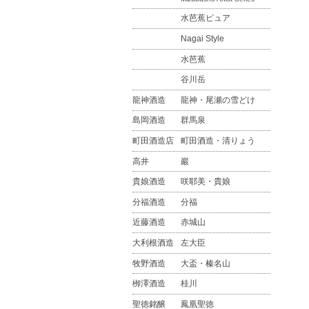
水芭蕉ピュア
Nagai Style
水芭蕉
谷川岳
龍神酒造
龍神・尾瀬の雪どけ
島岡酒造
群馬泉
町田酒造店
町田酒造・清りょう
高井
巖
貴娘酒造
咲耶美・貴娘
分福酒造
分福
近藤酒造
赤城山
大利根酒造
左大臣
牧野酒造
大盃・榛名山
栁澤酒造
桂川
聖徳銘醸
鳳凰聖徳