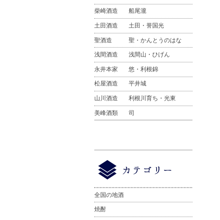
柴崎酒造
船尾瀧
土田酒造
土田・誉国光
聖酒造
聖・かんとうのはな
浅間酒造
浅間山・ひげん
永井本家
悠・利根錦
松屋酒造
平井城
山川酒造
利根川育ち・光東
美峰酒類
司
全国の地酒
焼酎