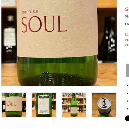
S
特
F
法
れ
れ