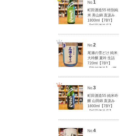
1
No.
町田酒造55 特別純
米 美山錦 直汲み
1800ml【7BY】
【町田酒造店】
（群馬県産地酒/群
馬の地酒）
3,100円(税込3,410
2
No.
円)
尾瀬の雪どけ 純米
大吟醸 夏吟 生詰
720ml【7BY】
【龍神酒造】（群
馬県産地酒/群馬の
地酒）
1,790円(税込1,969
3
No.
円)
町田酒造55 純米吟
醸 山田錦 直汲み
1800ml【7BY】
【町田酒造店】
（群馬県産地酒/群
馬の地酒）
3,500円(税込3,850
4
No.
円)