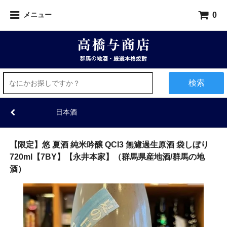
0
メニュー
検索
日本酒
【限定】悠 夏酒 純米吟醸 QCI3 無濾過生原酒 袋しぼり
720ml【7BY】【永井本家】（群馬県産地酒/群馬の地
酒）