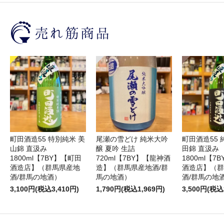
町田酒造55 特別純米 美
尾瀬の雪どけ 純米大吟
町田酒造55 
山錦 直汲み
醸 夏吟 生詰
田錦 直汲み
1800ml【7BY】【町田
720ml【7BY】【龍神酒
1800ml【7
酒造店】（群馬県産地
造】（群馬県産地酒/群
酒造店】（群
酒/群馬の地酒）
馬の地酒）
酒/群馬の地
3,100円(税込3,410円)
1,790円(税込1,969円)
3,500円(税込