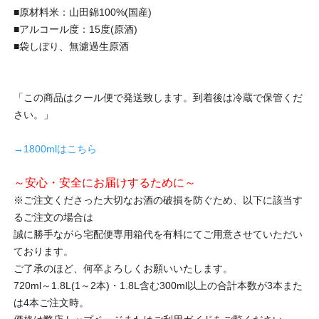
■原材料米：山田錦100%(国産)
■アルコール度：15度(原酒)
■袋しぼり、無濾過生原酒
「この商品はクール便で発送致します。到着後は冷蔵で保管くだ
さい。」
→1800mlはこちら
～安心・安全にお届けするために～
※ご注文くださった大切なお酒の破損を防ぐため、以下に該当す
るご注文の場合は
誠に勝手ながら宅配便専用箱代を有料にてご用意させていただい
ております。
ご了承のほど、何卒よろしくお願いいたします。
720ml～1.8L(1～2本)・1.8L含む300ml以上の合計本数が3本また
は4本ご注文時。