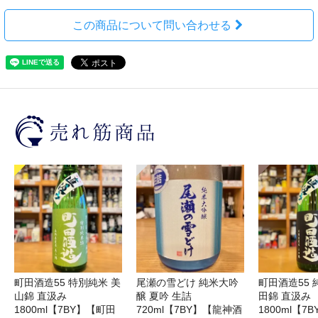
この商品について問い合わせる
町田酒造55 特別純米 美
尾瀬の雪どけ 純米大吟
町田酒造55 
山錦 直汲み
醸 夏吟 生詰
田錦 直汲み
1800ml【7BY】【町田
720ml【7BY】【龍神酒
1800ml【7