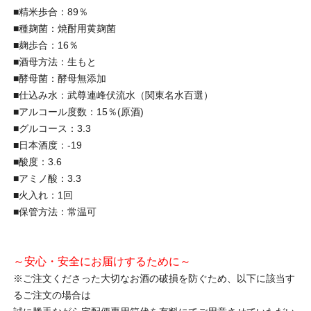
■精米歩合：89％
■種麹菌：焼酎用黄麹菌
■麹歩合：16％
■酒母方法：生もと
■酵母菌：酵母無添加
■仕込み水：武尊連峰伏流水（関東名水百選）
■アルコール度数：15％(原酒)
■グルコース：3.3
■日本酒度：-19
■酸度：3.6
■アミノ酸：3.3
■火入れ：1回
■保管方法：常温可
～安心・安全にお届けするために～
※ご注文くださった大切なお酒の破損を防ぐため、以下に該当す
るご注文の場合は