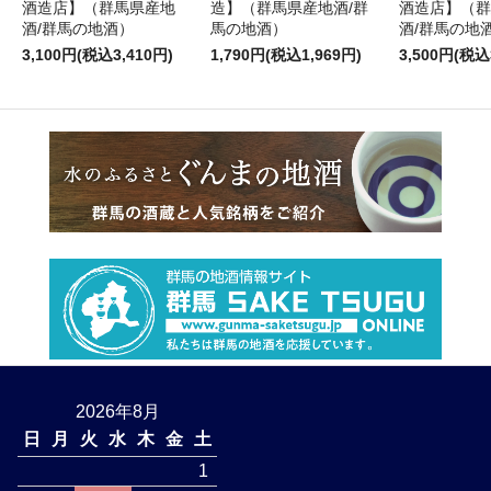
酒造店】（群馬県産地
造】（群馬県産地酒/群
酒造店】（群
酒/群馬の地酒）
馬の地酒）
酒/群馬の地
3,100円(税込3,410円)
1,790円(税込1,969円)
3,500円(税込
2026年8月
日
月
火
水
木
金
土
1