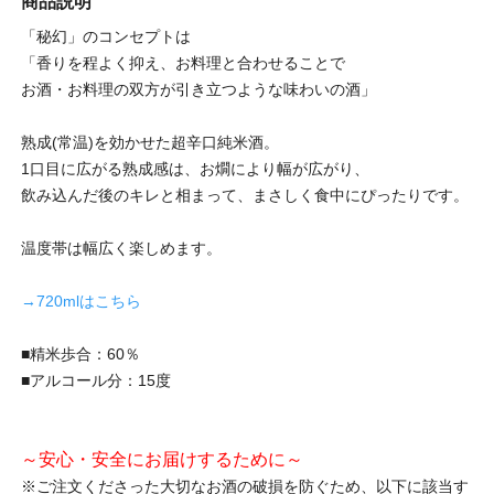
商品説明
「秘幻」のコンセプトは
「香りを程よく抑え、お料理と合わせることで
お酒・お料理の双方が引き立つような味わいの酒」
熟成(常温)を効かせた超辛口純米酒。
1口目に広がる熟成感は、お燗により幅が広がり、
飲み込んだ後のキレと相まって、まさしく食中にぴったりです。
温度帯は幅広く楽しめます。
→720mlはこちら
■精米歩合：60％
■アルコール分：15度
～安心・安全にお届けするために～
※ご注文くださった大切なお酒の破損を防ぐため、以下に該当す