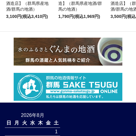
酒造店】（群馬県産地
造】（群馬県産地酒/群
酒造店】（群
酒/群馬の地酒）
馬の地酒）
酒/群馬の地
3,100円(税込3,410円)
1,790円(税込1,969円)
3,500円(税込
2026年8月
日
月
火
水
木
金
土
1