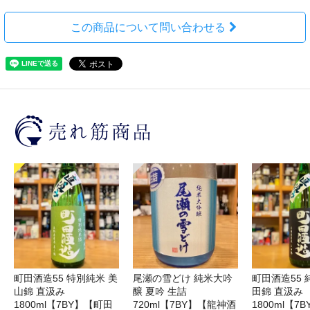
この商品について問い合わせる
町田酒造55 特別純米 美
尾瀬の雪どけ 純米大吟
町田酒造55 
山錦 直汲み
醸 夏吟 生詰
田錦 直汲み
1800ml【7BY】【町田
720ml【7BY】【龍神酒
1800ml【7