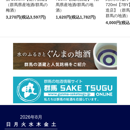
（群馬県産地酒/群馬の
馬県産地酒/群馬の地
720ml【7
梅酒）
酒）
造店】（群馬
群馬の地酒）
3,270円(税込3,597円)
1,620円(税込1,782円)
4,000円(税込
2026年8月
日
月
火
水
木
金
土