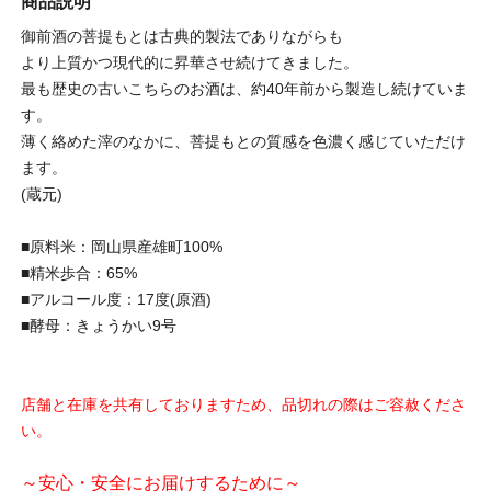
商品説明
御前酒の菩提もとは古典的製法でありながらも
より上質かつ現代的に昇華させ続けてきました。
最も歴史の古いこちらのお酒は、約40年前から製造し続けていま
す。
薄く絡めた滓のなかに、菩提もとの質感を色濃く感じていただけ
ます。
(蔵元)
■原料米：岡山県産雄町100%
■精米歩合：65%
■アルコール度：17度(原酒)
■酵母：きょうかい9号
店舗と在庫を共有しておりますため、品切れの際はご容赦くださ
い。
～安心・安全にお届けするために～