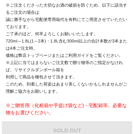
※ご注文くださった大切なお酒の破損を防ぐため、以下に該当す
るご注文の場合は
誠に勝手ながら宅配便専用箱代を有料にてご用意させていただい
ております。
ご了承のほど、何卒よろしくお願いいたします。
720ml～1.8L(1～2本)・1.8L含む300ml以上の合計本数が3本また
は4本ご注文時。
価格は弊店トップページまたはご利用ガイドをご覧ください。
※上記に当てはまらないご注文数で贈り物等のご指定がなけれ
ば、リサイクルダンボール箱を
利用して商品を梱包させて頂きます。
このため、到着した荷姿はあまり美しくないかもしれませんがご
理解ご協力をお願いします。
※ご贈答用（化粧箱や手提げ袋など)・宅配箱等、必要な
物をお選びください。
SOLD OUT