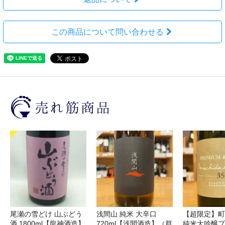
この商品について問い合わせる
尾瀬の雪どけ 山ぶどう
浅間山 純米 大辛口
【超限定】町
酒 1800ml【龍神酒造】
720ml【浅間酒造】（群
純米大吟醸プ