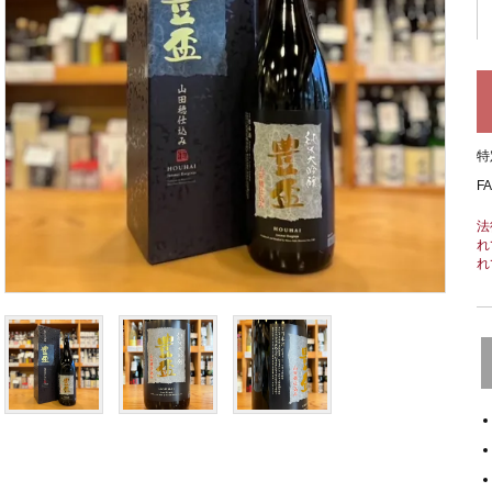
特
F
法
れ
れ