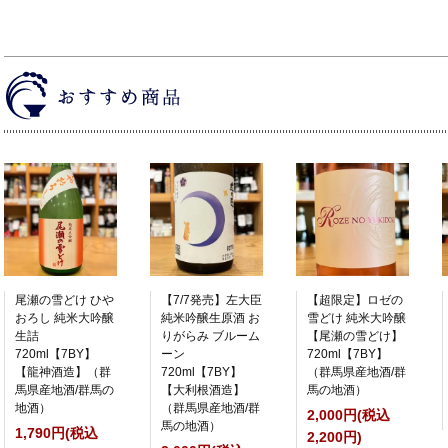
尾瀬の雪どけ ひや
【7/7発売】左大臣
【超限定】ロゼの
おろし 純米大吟醸
純米吟醸生原酒 お
雪どけ 純米大吟醸
生詰
りがらみ ブルーム
【尾瀬の雪どけ】
720ml【7BY】
ーン
720ml【7BY】
【龍神酒造】（群
720ml【7BY】
（群馬県産地酒/群
馬県産地酒/群馬の
【大利根酒造】
馬の地酒）
地酒）
（群馬県産地酒/群
2,000円(税込
馬の地酒）
1,790円(税込
2,200円)