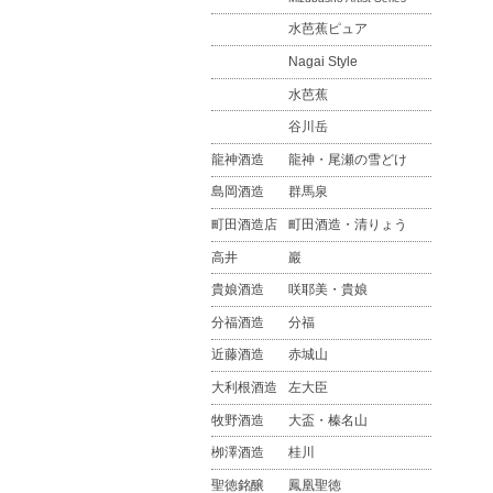
水芭蕉ピュア
Nagai Style
水芭蕉
谷川岳
龍神酒造
龍神・尾瀬の雪どけ
島岡酒造
群馬泉
町田酒造店
町田酒造・清りょう
高井
巖
貴娘酒造
咲耶美・貴娘
分福酒造
分福
近藤酒造
赤城山
大利根酒造
左大臣
牧野酒造
大盃・榛名山
栁澤酒造
桂川
聖徳銘醸
鳳凰聖徳