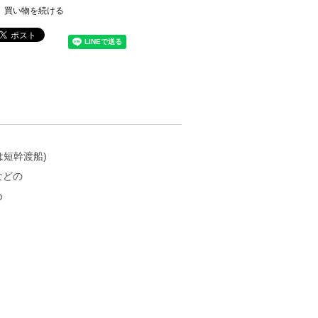
買い物を続ける
は短幹渡船)
などの
め