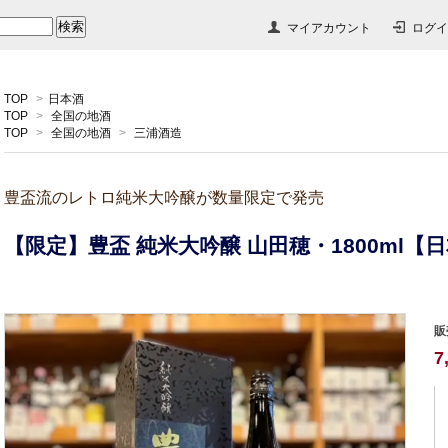
マイアカウント
ログイ
TOP
>
日本酒
TOP
>
全国の地酒
TOP
>
全国の地酒
>
三浦酒造
豊盃流のレトロ純米大吟醸が数量限定で発売
【限定】豊盃 純米大吟醸 山田穂・1800ml【
販
7