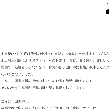
山田穂(やまだぼ)は酒米の王様＜山田錦＞の母親に当たります。(父親
山田勢三郎翁により発見されたそのお米は、背丈が高く栽培が難しい
理由で、栽培者が少なくなり、背丈の低い山田錦に栽培が集中したた
幻の米となりました。
しかし、酒米復活の流れの中でこのお米も復活の流れとなり、
そのお米を兵庫県西脇市堀町と契約栽培をしています。
含みは「山田錦」。
余韻の横に広く濃く広げる感じは「雄町」や「渡船」のような。