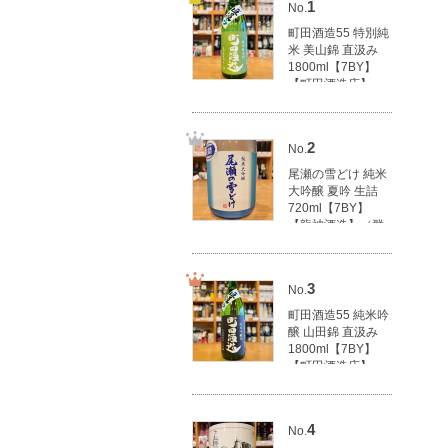
1
No.
町田酒造55 特別純
米 美山錦 直汲み
1800ml【7BY】
【町田酒造店】
（群馬県産地酒/群
馬の地酒）
3,100円(税込3,410
2
No.
円)
尾瀬の雪どけ 純米
大吟醸 夏吟 生詰
720ml【7BY】
【龍神酒造】（群
馬県産地酒/群馬の
地酒）
1,790円(税込1,969
3
No.
円)
町田酒造55 純米吟
醸 山田錦 直汲み
1800ml【7BY】
【町田酒造店】
（群馬県産地酒/群
馬の地酒）
3,500円(税込3,850
4
No.
円)