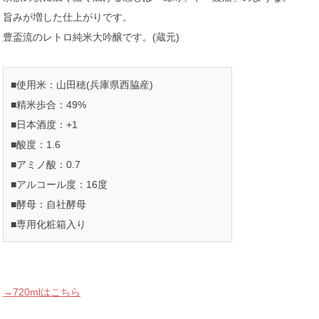
旨みが増した仕上がりです。
豊盃流のレトロ純米大吟醸です。(蔵元)
■使用米：山田穂(兵庫県西脇産)
■精米歩合：49%
■日本酒度：+1
■酸度：1.6
■アミノ酸：0.7
■アルコール度：16度
■酵母：自社酵母
■専用化粧箱入り
→720mlはこちら