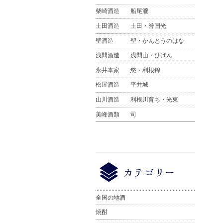
柴崎酒造
船尾瀧
土田酒造
土田・誉国光
聖酒造
聖・かんとうのはな
浅間酒造
浅間山・ひげん
永井本家
悠・利根錦
松屋酒造
平井城
山川酒造
利根川育ち・光東
美峰酒類
司
全国の地酒
焼酎