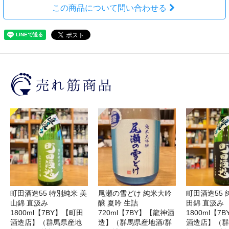
この商品について問い合わせる
町田酒造55 特別純米 美
尾瀬の雪どけ 純米大吟
町田酒造55 
山錦 直汲み
醸 夏吟 生詰
田錦 直汲み
1800ml【7BY】【町田
720ml【7BY】【龍神酒
1800ml【7
酒造店】（群馬県産地
造】（群馬県産地酒/群
酒造店】（群