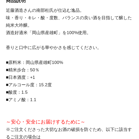
商品説明
近藤酒造さんの南部杜氏が仕込む逸品。
味・香り・キレ・酸・度数、バランスの良い酒を目指して醸した
純米大吟醸。
酒造好適米「岡山県産雄町」を100%使用。
香りと口中に広がる華やかさを感じてください。
■原料米：岡山県産雄町100%
■精米歩合：50％
■日本酒度：+1
■アルコール度：15.2度
■酸度：1.5
■アミノ酸：1.1
～安心・安全にお届けするために～
※ご注文くださった大切なお酒の破損を防ぐため、以下に該当す
るご注文の場合は