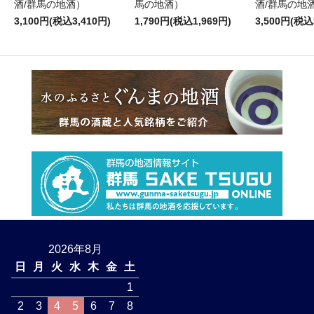
酒/群馬の地酒）
馬の地酒）
酒/群馬の地
3,100円(税込3,410円)
1,790円(税込1,969円)
3,500円(税込
2026年8月
日
月
火
水
木
金
土
1
2
3
4
5
6
7
8