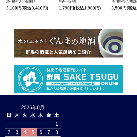
酒/群馬の地酒）
馬の地酒）
酒/群馬の地
3,100円(税込3,410円)
1,790円(税込1,969円)
3,500円(税込
2026年8月
日
月
火
水
木
金
土
1
2
3
4
5
6
7
8