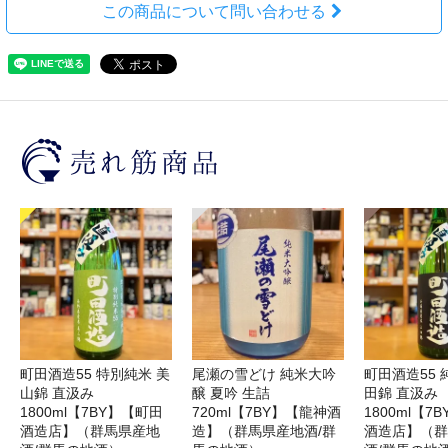
この商品について問い合わせる
町田酒造55 特別純米 美
尾瀬の雪どけ 純米大吟
町田酒造55 
山錦 直汲み
醸 夏吟 生詰
田錦 直汲み
1800ml【7BY】【町田
720ml【7BY】【龍神酒
1800ml【7
酒造店】（群馬県産地
造】（群馬県産地酒/群
酒造店】（群