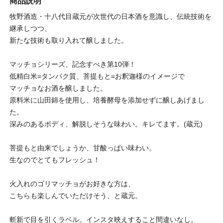
商品説明
牧野酒造・十八代目蔵元が次世代の日本酒を意識し、伝統技術を
継承しつつ、
新たな技術も取り入れて醸しました。
マッチョシリーズ、記念すべき第10弾！
低精白米=タンパク質、菩提もと=お釈迦様のイメージで
マッチョなお酒を醸しました。
原料米に山田錦を使用し、培養酵母を添加せずに醸しあげまし
た。
深みのあるボディ、解脱しそうな味わい。キレてます。(蔵元)
菩提もと由来でしょうか、甘酸っぱい味わい。
生なのでとてもフレッシュ！
火入れのゴリマッチョがお好きな方は、
こちらも楽しんでいただけそう、と蔵元。
斬新で目を引くラベル。インスタ映えすること間違いなし。