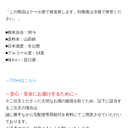
「この商品はクール便で発送致します。到着後は冷蔵で保管くだ
さい。」
■精米歩合：90％
■原料米：山田錦
■日本酒度：非公開
■アルコール度：14度
■味わい：旨口酒
→720mlはこちら
～安心・安全にお届けするために～
※ご注文くださった大切なお酒の破損を防ぐため、以下に該当す
るご注文の場合は
誠に勝手ながら宅配便専用箱代を有料にてご用意させていただい
ております。