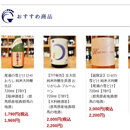
尾瀬の雪どけ ひや
【7/7発売】左大臣
【超限定】ロゼの
おろし 純米大吟醸
純米吟醸生原酒 お
雪どけ 純米大吟醸
生詰
りがらみ ブルーム
【尾瀬の雪どけ】
720ml【7BY】
ーン
720ml【7BY】
【龍神酒造】（群
720ml【7BY】
（群馬県産地酒/群
馬県産地酒/群馬の
【大利根酒造】
馬の地酒）
地酒）
（群馬県産地酒/群
2,000円(税込
馬の地酒）
1,790円(税込
2,200円)
2,000円(税込
1,969円)
2,200円)