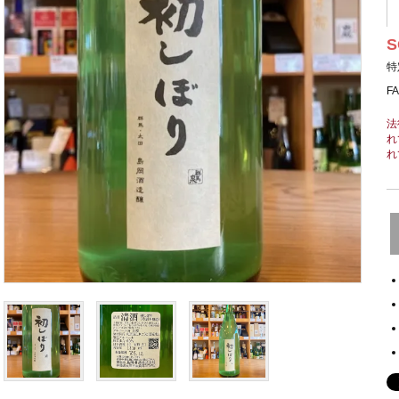
S
特
F
法
れ
れ