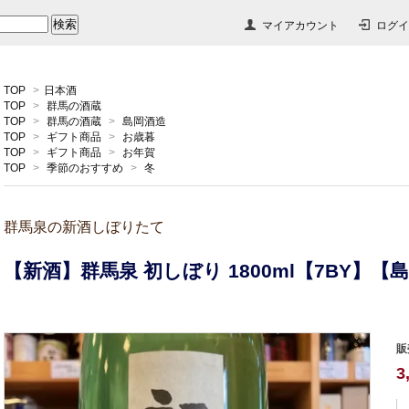
マイアカウント
ログイ
TOP
>
日本酒
TOP
>
群馬の酒蔵
TOP
>
群馬の酒蔵
>
島岡酒造
TOP
>
ギフト商品
>
お歳暮
TOP
>
ギフト商品
>
お年賀
TOP
>
季節のおすすめ
>
冬
群馬泉の新酒しぼりたて
【新酒】群馬泉 初しぼり 1800ml【7BY】
販
3