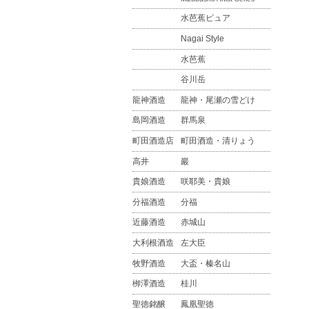
水芭蕉ピュア
Nagai Style
水芭蕉
谷川岳
龍神酒造
龍神・尾瀬の雪どけ
島岡酒造
群馬泉
町田酒造店
町田酒造・清りょう
高井
巖
貴娘酒造
咲耶美・貴娘
分福酒造
分福
近藤酒造
赤城山
大利根酒造
左大臣
牧野酒造
大盃・榛名山
栁澤酒造
桂川
聖徳銘醸
鳳凰聖徳