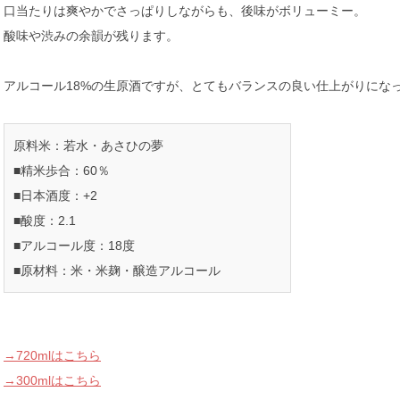
口当たりは爽やかでさっぱりしながらも、後味がボリューミー。
酸味や渋みの余韻が残ります。
アルコール18%の生原酒ですが、とてもバランスの良い仕上がりにな
原料米：若水・あさひの夢
■精米歩合：60％
■日本酒度：+2
■酸度：2.1
■アルコール度：18度
■原材料：米・米麹・醸造アルコール
→720mlはこちら
→300mlはこちら