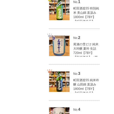
1
No.
町田酒造55 特別純
米 美山錦 直汲み
1800ml【7BY】
【町田酒造店】
（群馬県産地酒/群
馬の地酒）
3,100円(税込3,410
2
No.
円)
尾瀬の雪どけ 純米
大吟醸 夏吟 生詰
720ml【7BY】
【龍神酒造】（群
馬県産地酒/群馬の
地酒）
1,790円(税込1,969
3
No.
円)
町田酒造55 純米吟
醸 山田錦 直汲み
1800ml【7BY】
【町田酒造店】
（群馬県産地酒/群
馬の地酒）
3,500円(税込3,850
4
No.
円)