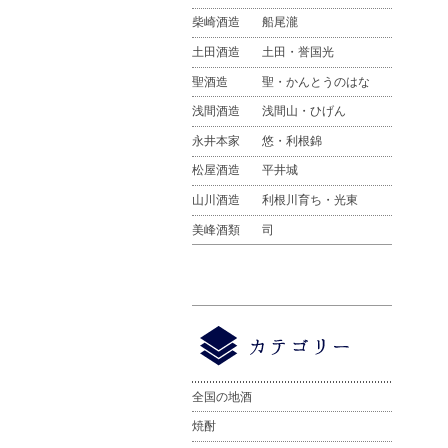
柴崎酒造
船尾瀧
土田酒造
土田・誉国光
聖酒造
聖・かんとうのはな
浅間酒造
浅間山・ひげん
永井本家
悠・利根錦
松屋酒造
平井城
山川酒造
利根川育ち・光東
美峰酒類
司
全国の地酒
焼酎