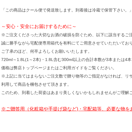
「この商品はクール便で発送致します。到着後は冷蔵で保管下さい。
～安心・安全にお届けするために～
※ご注文くださった大切なお酒の破損を防ぐため、以下に該当するご
誠に勝手ながら宅配便専用箱代を有料にてご用意させていただいてお
ご了承のほど、何卒よろしくお願いいたします。
720ml～1.8L(1～2本)・1.8L含む300ml以上の合計本数が3本または
価格は弊店トップページまたはご利用ガイドをご覧ください。
※上記に当てはまらないご注文数で贈り物等のご指定がなければ、リ
利用して商品を梱包させて頂きます。
このため、到着した荷姿はあまり美しくないかもしれませんがご理解
※ご贈答用（化粧箱や手提げ袋など)・宅配箱等、必要な物を