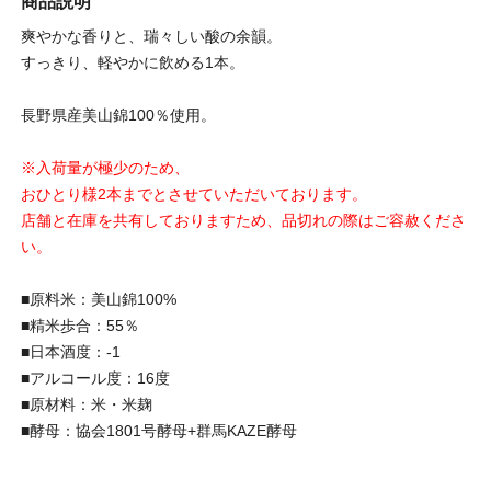
商品説明
爽やかな香りと、瑞々しい酸の余韻。
すっきり、軽やかに飲める1本。
長野県産美山錦100％使用。
※入荷量が極少のため、
おひとり様2本までとさせていただいております。
店舗と在庫を共有しておりますため、品切れの際はご容赦くださ
い。
■原料米：美山錦100%
■精米歩合：55％
■日本酒度：-1
■アルコール度：16度
■原材料：米・米麹
■酵母：協会1801号酵母+群馬KAZE酵母