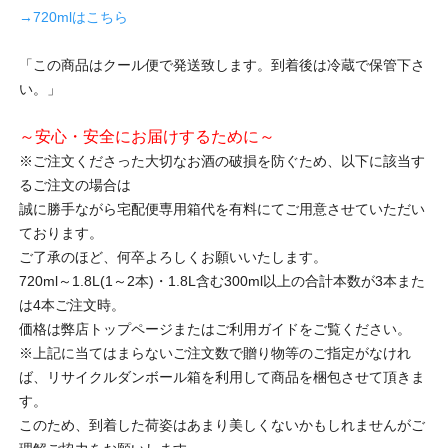
→720mlはこちら
「この商品はクール便で発送致します。到着後は冷蔵で保管下さ
い。」
～安心・安全にお届けするために～
※ご注文くださった大切なお酒の破損を防ぐため、以下に該当す
るご注文の場合は
誠に勝手ながら宅配便専用箱代を有料にてご用意させていただい
ております。
ご了承のほど、何卒よろしくお願いいたします。
720ml～1.8L(1～2本)・1.8L含む300ml以上の合計本数が3本また
は4本ご注文時。
価格は弊店トップページまたはご利用ガイドをご覧ください。
※上記に当てはまらないご注文数で贈り物等のご指定がなけれ
ば、リサイクルダンボール箱を利用して商品を梱包させて頂きま
す。
このため、到着した荷姿はあまり美しくないかもしれませんがご