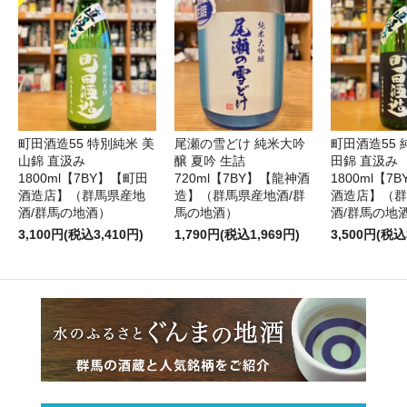
町田酒造55 特別純米 美
尾瀬の雪どけ 純米大吟
町田酒造55 
山錦 直汲み
醸 夏吟 生詰
田錦 直汲み
1800ml【7BY】【町田
720ml【7BY】【龍神酒
1800ml【7
酒造店】（群馬県産地
造】（群馬県産地酒/群
酒造店】（群
酒/群馬の地酒）
馬の地酒）
酒/群馬の地
3,100円(税込3,410円)
1,790円(税込1,969円)
3,500円(税込