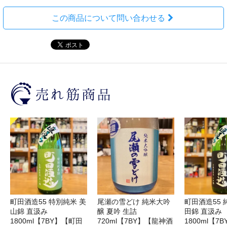
この商品について問い合わせる
町田酒造55 特別純米 美
尾瀬の雪どけ 純米大吟
町田酒造55 
山錦 直汲み
醸 夏吟 生詰
田錦 直汲み
1800ml【7BY】【町田
720ml【7BY】【龍神酒
1800ml【7