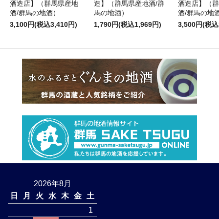
酒造店】（群馬県産地
造】（群馬県産地酒/群
酒造店】（群
酒/群馬の地酒）
馬の地酒）
酒/群馬の地
3,100円(税込3,410円)
1,790円(税込1,969円)
3,500円(税込
2026年8月
日
月
火
水
木
金
土
1