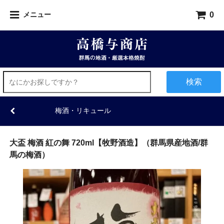
0
メニュー
検索
梅酒・リキュール
大盃 梅酒 紅の舞 720ml【牧野酒造】（群馬県産地酒/群
馬の梅酒）