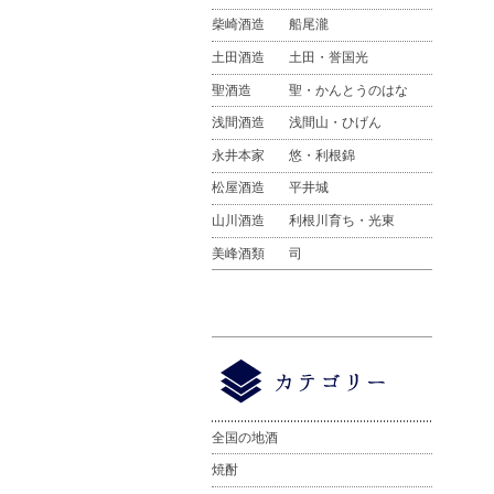
柴崎酒造
船尾瀧
土田酒造
土田・誉国光
聖酒造
聖・かんとうのはな
浅間酒造
浅間山・ひげん
永井本家
悠・利根錦
松屋酒造
平井城
山川酒造
利根川育ち・光東
美峰酒類
司
全国の地酒
焼酎