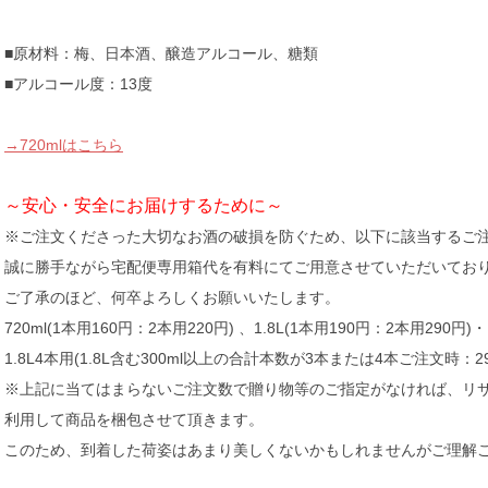
■原材料：梅、日本酒、醸造アルコール、糖類
■アルコール度：13度
→720mlはこちら
～安心・安全にお届けするために～
※ご注文くださった大切なお酒の破損を防ぐため、以下に該当するご
誠に勝手ながら宅配便専用箱代を有料にてご用意させていただいてお
ご了承のほど、何卒よろしくお願いいたします。
720ml(1本用160円：2本用220円) 、1.8L(1本用190円：2本用290円)・
1.8L4本用(1.8L含む300ml以上の合計本数が3本または4本ご注文時：
※上記に当てはまらないご注文数で贈り物等のご指定がなければ、リ
利用して商品を梱包させて頂きます。
このため、到着した荷姿はあまり美しくないかもしれませんがご理解