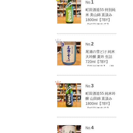
1
No.
町田酒造55 特別純
米 美山錦 直汲み
1800ml【7BY】
【町田酒造店】
（群馬県産地酒/群
馬の地酒）
3,100円(税込3,410
2
No.
円)
尾瀬の雪どけ 純米
大吟醸 夏吟 生詰
720ml【7BY】
【龍神酒造】（群
馬県産地酒/群馬の
地酒）
1,790円(税込1,969
3
No.
円)
町田酒造55 純米吟
醸 山田錦 直汲み
1800ml【7BY】
【町田酒造店】
（群馬県産地酒/群
馬の地酒）
3,500円(税込3,850
4
No.
円)