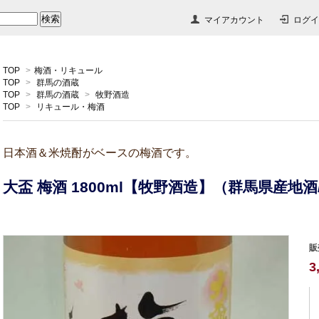
マイアカウント
ログイ
TOP
>
梅酒・リキュール
TOP
>
群馬の酒蔵
TOP
>
群馬の酒蔵
>
牧野酒造
TOP
>
リキュール・梅酒
日本酒＆米焼酎がベースの梅酒です。
大盃 梅酒 1800ml【牧野酒造】（群馬県産地
販
3