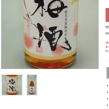
特
F
法
れ
れ