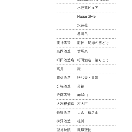
水芭蕉ピュア
Nagai Style
水芭蕉
谷川岳
龍神酒造
龍神・尾瀬の雪どけ
島岡酒造
群馬泉
町田酒造店
町田酒造・清りょう
高井
巖
貴娘酒造
咲耶美・貴娘
分福酒造
分福
近藤酒造
赤城山
大利根酒造
左大臣
牧野酒造
大盃・榛名山
栁澤酒造
桂川
聖徳銘醸
鳳凰聖徳