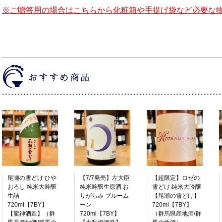
※ご贈答用の場合はこちらから化粧箱や手提げ袋など必要な
尾瀬の雪どけ ひや
【7/7発売】左大臣
【超限定】ロゼの
おろし 純米大吟醸
純米吟醸生原酒 お
雪どけ 純米大吟醸
生詰
りがらみ ブルーム
【尾瀬の雪どけ】
720ml【7BY】
ーン
720ml【7BY】
【龍神酒造】（群
720ml【7BY】
（群馬県産地酒/群