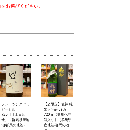
物をお選びください。
シン・ツチダ ハッ
【超限定】龍神 純
ピーヒル
米大吟醸 39%
720ml【土田酒
720ml【専用化粧
造】（群馬県産地
箱入り】（群馬県
酒/群馬の地酒）
産地酒/群馬の地