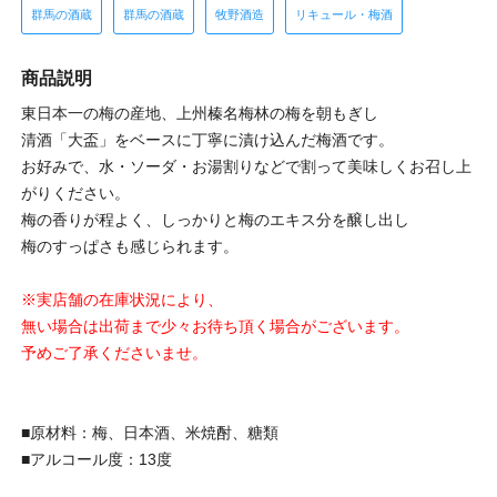
群馬の酒蔵
群馬の酒蔵
牧野酒造
リキュール・梅酒
商品説明
東日本一の梅の産地、上州榛名梅林の梅を朝もぎし
清酒「大盃」をベースに丁寧に漬け込んだ梅酒です。
お好みで、水・ソーダ・お湯割りなどで割って美味しくお召し上
がりください。
梅の香りが程よく、しっかりと梅のエキス分を醸し出し
梅のすっぱさも感じられます。
※実店舗の在庫状況により、
無い場合は出荷まで少々お待ち頂く場合がございます。
予めご了承くださいませ。
■原材料：梅、日本酒、米焼酎、糖類
■アルコール度：13度