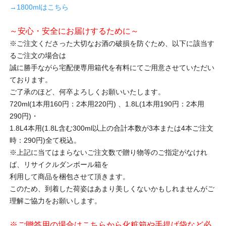
→1800mlはこちら
～安心・安全にお届けするために～
※ご注文くださった大切なお酒の破損を防ぐため、以下に該当す
るご注文の場合は
誠に勝手ながら宅配便専用箱代を有料にてご用意させていただい
ております。
ご了承のほど、何卒よろしくお願いいたします。
720ml(1本用160円：2本用220円) 、1.8L(1本用190円：2本用
290円)・
1.8L4本用(1.8L含む300ml以上の合計本数が3本または4本ご注文
時：290円)全て税込。
※上記に当てはまらないご注文数で贈り物等のご指定がなけれ
ば、リサイクルダンボール箱を
利用して商品を梱包させて頂きます。
このため、到着した荷姿はあまり美しくないかもしれませんがご
理解ご協力をお願いします。
※ご贈答用の場合はこちらから化粧箱や手提げ袋など必