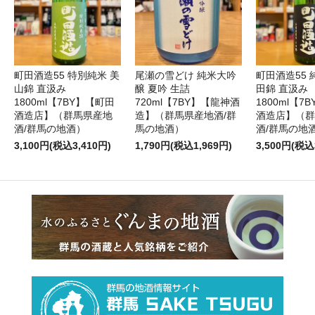
町田酒造55 特別純米 美
尾瀬の雪どけ 純米大吟
町田酒造55 
山錦 直汲み
醸 夏吟 生詰
田錦 直汲み
1800ml【7BY】【町田
720ml【7BY】【龍神酒
1800ml【7
酒造店】（群馬県産地
造】（群馬県産地酒/群
酒造店】（群
酒/群馬の地酒）
馬の地酒）
酒/群馬の地
3,100円(税込3,410円)
1,790円(税込1,969円)
3,500円(税込