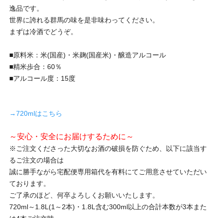
逸品です。
世界に誇れる群馬の味を是非味わってください。
まずは冷酒でどうぞ。
■原料米：米(国産)・米麹(国産米)・醸造アルコール
■精米歩合：60％
■アルコール度：15度
→720mlはこちら
～安心・安全にお届けするために～
※ご注文くださった大切なお酒の破損を防ぐため、以下に該当す
るご注文の場合は
誠に勝手ながら宅配便専用箱代を有料にてご用意させていただい
ております。
ご了承のほど、何卒よろしくお願いいたします。
720ml～1.8L(1～2本)・1.8L含む300ml以上の合計本数が3本また