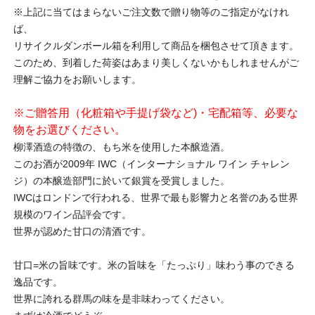
※上記に当てはまらないご注文数で贈り物等のご指定がなけれ
ば、
リサイクルダンボール箱を利用して商品を梱包させて頂きます。
このため、到着した荷姿はあまり美しくないかもしれませんがご
理解ご協力をお願いします。
※ご贈答用（化粧箱や手提げ袋など)・宅配箱等、必要な
物をお選びください。
柳澤酒造の特徴の、もち米を使用した本醸造酒。
このお酒が2009年 IWC（インターナショナル ワイン チャレン
ジ）の本醸造部門に於いて銀賞を受賞しました。
IWCはロンドンで行われる、世界で最も影響力と名誉のある世界
規模のワイン品評会です。
世界が認めた甘口の清酒です。
甘口=米の旨味です。米の旨味を「たっぷり」味わう事のできる
逸品です。
世界に誇れる群馬の味を是非味わってください。