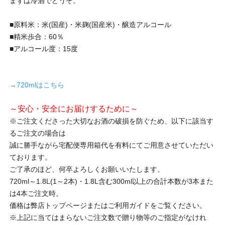
まずは冷酒でどうぞ。
■原料米：米(国産)・米麹(国産米)・醸造アルコール
■精米歩合：60％
■アルコール度：15度
→720mlはこちら
～安心・安全にお届けするために～
※ご注文くださった大切なお酒の破損を防ぐため、以下に該当す
るご注文の場合は
誠に勝手ながら宅配便専用箱代を有料にてご用意させていただい
ております。
ご了承のほど、何卒よろしくお願いいたします。
720ml～1.8L(1～2本)・1.8L含む300ml以上の合計本数が3本また
は4本ご注文時。
価格は弊店トップページまたはご利用ガイドをご覧ください。
※上記に当てはまらないご注文数で贈り物等のご指定がなけれ