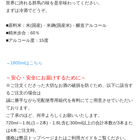
世界に誇れる群馬の味を是非味わってください。
まずは冷酒でどうぞ。
■原料米：米(国産)・米麹(国産米)・醸造アルコール
■精米歩合：60％
■アルコール度：15度
→1800mlはこちら
～安心・安全にお届けするために～
※ご注文くださった大切なお酒の破損を防ぐため、以下に該当す
るご注文の場合は
誠に勝手ながら宅配便専用箱代を有料にてご用意させていただい
ております。
ご了承のほど、何卒よろしくお願いいたします。
720ml～1.8L(1～2本)・1.8L含む300ml以上の合計本数が3本また
は4本ご注文時。
価格は弊店トップページまたはご利用ガイドをご覧ください。