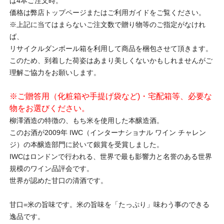
は4本ご注文時。
価格は弊店トップページまたはご利用ガイドをご覧ください。
※上記に当てはまらないご注文数で贈り物等のご指定がなけれ
ば、
リサイクルダンボール箱を利用して商品を梱包させて頂きます。
このため、到着した荷姿はあまり美しくないかもしれませんがご
理解ご協力をお願いします。
※ご贈答用（化粧箱や手提げ袋など)・宅配箱等、必要な
物をお選びください。
柳澤酒造の特徴の、もち米を使用した本醸造酒。
このお酒が2009年 IWC（インターナショナル ワイン チャレン
ジ）の本醸造部門に於いて銀賞を受賞しました。
IWCはロンドンで行われる、世界で最も影響力と名誉のある世界
規模のワイン品評会です。
世界が認めた甘口の清酒です。
甘口=米の旨味です。米の旨味を「たっぷり」味わう事のできる
逸品です。