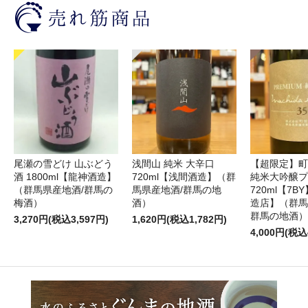
尾瀬の雪どけ 山ぶどう
浅間山 純米 大辛口
【超限定】町
酒 1800ml【龍神酒造】
720ml【浅間酒造】（群
純米大吟醸プ
（群馬県産地酒/群馬の
馬県産地酒/群馬の地
720ml【7
梅酒）
酒）
造店】（群馬
群馬の地酒）
3,270円(税込3,597円)
1,620円(税込1,782円)
4,000円(税込