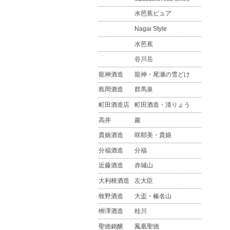
水芭蕉ピュア
Nagai Style
水芭蕉
谷川岳
龍神酒造
龍神・尾瀬の雪どけ
島岡酒造
群馬泉
町田酒造店
町田酒造・清りょう
高井
巖
貴娘酒造
咲耶美・貴娘
分福酒造
分福
近藤酒造
赤城山
大利根酒造
左大臣
牧野酒造
大盃・榛名山
栁澤酒造
桂川
聖徳銘醸
鳳凰聖徳