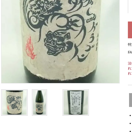
特
F
法
れ
れ