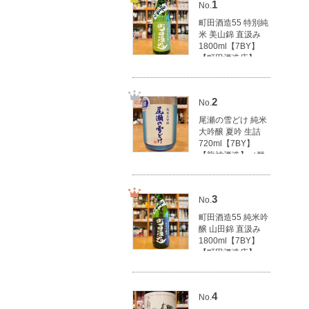
1
No.
町田酒造55 特別純
米 美山錦 直汲み
1800ml【7BY】
【町田酒造店】
（群馬県産地酒/群
馬の地酒）
3,100円(税込3,410
2
No.
円)
尾瀬の雪どけ 純米
大吟醸 夏吟 生詰
720ml【7BY】
【龍神酒造】（群
馬県産地酒/群馬の
地酒）
1,790円(税込1,969
3
No.
円)
町田酒造55 純米吟
醸 山田錦 直汲み
1800ml【7BY】
【町田酒造店】
（群馬県産地酒/群
馬の地酒）
3,500円(税込3,850
4
No.
円)