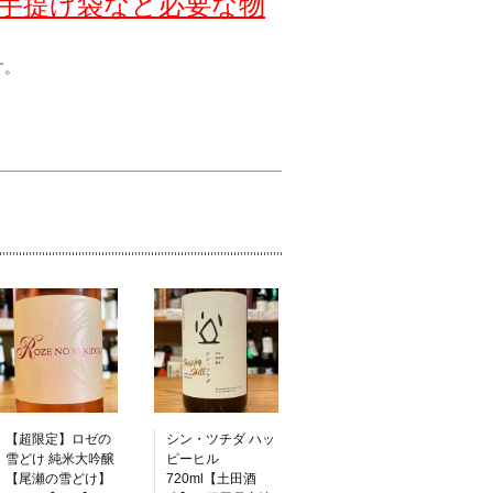
手提げ袋など必要な物
す。
【超限定】ロゼの
シン・ツチダ ハッ
雪どけ 純米大吟醸
ピーヒル
【尾瀬の雪どけ】
720ml【土田酒