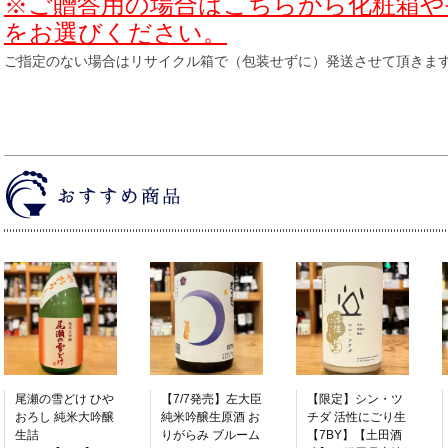
※ご贈答用の場合はこちらから化粧箱や
をお選びください。
ご指定のない場合はリサイクル箱で（包装せずに）発送させて頂きま
尾瀬の雪どけ ひや
【7/7発売】左大臣
【限定】シン・ツ
おろし 純米大吟醸
純米吟醸生原酒 お
チダ 活性にごり生
生詰
りがらみ ブルーム
【7BY】【土田酒