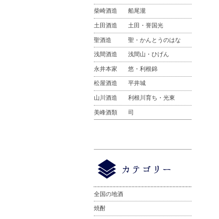
柴崎酒造
船尾瀧
土田酒造
土田・誉国光
聖酒造
聖・かんとうのはな
浅間酒造
浅間山・ひげん
永井本家
悠・利根錦
松屋酒造
平井城
山川酒造
利根川育ち・光東
美峰酒類
司
全国の地酒
焼酎