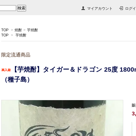
マイアカウント
ログイ
TOP
>
焼酎
>
芋焼酎
TOP
>
芋焼酎
限定流通商品
【芋焼酎】タイガー＆ドラゴン 25度 1800
（種子島）
販
3