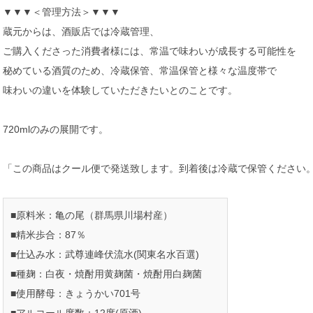
▼▼▼＜管理方法＞▼▼▼
蔵元からは、酒販店では冷蔵管理、
ご購入くださった消費者様には、常温で味わいが成長する可能性を
秘めている酒質のため、冷蔵保管、常温保管と様々な温度帯で
味わいの違いを体験していただきたいとのことです。
720mlのみの展開です。
「この商品はクール便で発送致します。到着後は冷蔵で保管ください
■原料米：亀の尾（群馬県川場村産）
■精米歩合：87％
■仕込み水：武尊連峰伏流水(関東名水百選)
■種麹：白夜・焼酎用黄麹菌・焼酎用白麹菌
■使用酵母：きょうかい701号