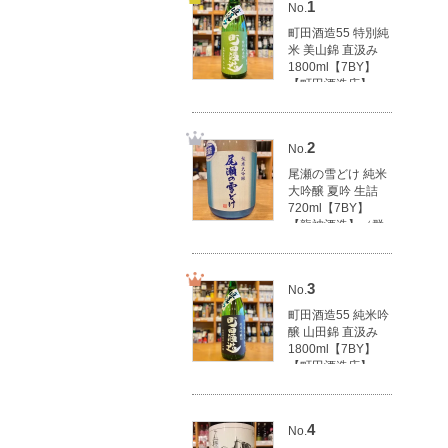
1
No.
町田酒造55 特別純
米 美山錦 直汲み
1800ml【7BY】
【町田酒造店】
（群馬県産地酒/群
馬の地酒）
3,100円(税込3,410
2
No.
円)
尾瀬の雪どけ 純米
大吟醸 夏吟 生詰
720ml【7BY】
【龍神酒造】（群
馬県産地酒/群馬の
地酒）
1,790円(税込1,969
3
No.
円)
町田酒造55 純米吟
醸 山田錦 直汲み
1800ml【7BY】
【町田酒造店】
（群馬県産地酒/群
馬の地酒）
3,500円(税込3,850
4
No.
円)