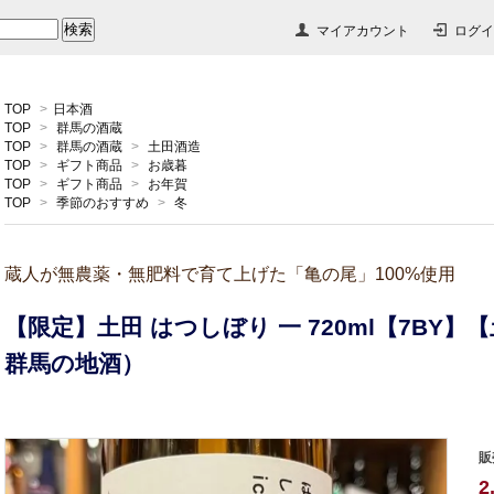
マイアカウント
ログイ
TOP
>
日本酒
TOP
>
群馬の酒蔵
TOP
>
群馬の酒蔵
>
土田酒造
TOP
>
ギフト商品
>
お歳暮
TOP
>
ギフト商品
>
お年賀
TOP
>
季節のおすすめ
>
冬
蔵人が無農薬・無肥料で育て上げた「亀の尾」100%使用
【限定】土田 はつしぼり 一 720ml【7BY
群馬の地酒）
販
2