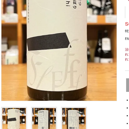
S
特
F
法
れ
れ