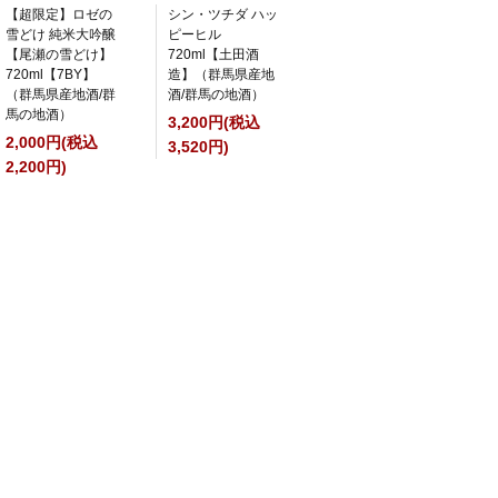
【超限定】ロゼの
シン・ツチダ ハッ
雪どけ 純米大吟醸
ピーヒル
【尾瀬の雪どけ】
720ml【土田酒
720ml【7BY】
造】（群馬県産地
（群馬県産地酒/群
酒/群馬の地酒）
馬の地酒）
3,200円(税込
2,000円(税込
3,520円)
2,200円)