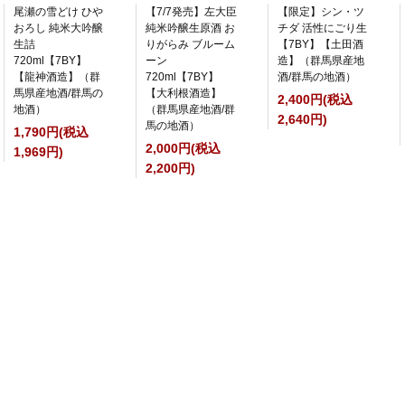
尾瀬の雪どけ ひや
【7/7発売】左大臣
【限定】シン・ツ
おろし 純米大吟醸
純米吟醸生原酒 お
チダ 活性にごり生
生詰
りがらみ ブルーム
【7BY】【土田酒
720ml【7BY】
ーン
造】（群馬県産地
【龍神酒造】（群
720ml【7BY】
酒/群馬の地酒）
馬県産地酒/群馬の
【大利根酒造】
2,400円(税込
地酒）
（群馬県産地酒/群
2,640円)
馬の地酒）
1,790円(税込
2,000円(税込
1,969円)
2,200円)