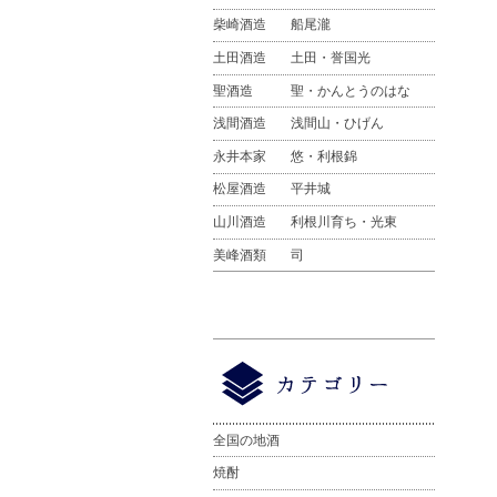
柴崎酒造
船尾瀧
土田酒造
土田・誉国光
聖酒造
聖・かんとうのはな
浅間酒造
浅間山・ひげん
永井本家
悠・利根錦
松屋酒造
平井城
山川酒造
利根川育ち・光東
美峰酒類
司
全国の地酒
焼酎