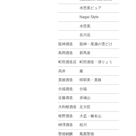
水芭蕉ピュア
Nagai Style
水芭蕉
谷川岳
龍神酒造
龍神・尾瀬の雪どけ
島岡酒造
群馬泉
町田酒造店
町田酒造・清りょう
高井
巖
貴娘酒造
咲耶美・貴娘
分福酒造
分福
近藤酒造
赤城山
大利根酒造
左大臣
牧野酒造
大盃・榛名山
栁澤酒造
桂川
聖徳銘醸
鳳凰聖徳