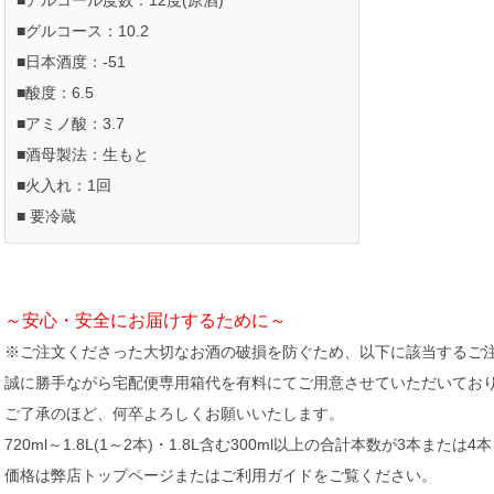
■アルコール度数：12度(原酒)
■グルコース：10.2
■日本酒度：-51
■酸度：6.5
■アミノ酸：3.7
■酒母製法：生もと
■火入れ：1回
■ 要冷蔵
～安心・安全にお届けするために～
※ご注文くださった大切なお酒の破損を防ぐため、以下に該当するご
誠に勝手ながら宅配便専用箱代を有料にてご用意させていただいてお
ご了承のほど、何卒よろしくお願いいたします。
720ml～1.8L(1～2本)・1.8L含む300ml以上の合計本数が3本または
価格は弊店トップページまたはご利用ガイドをご覧ください。