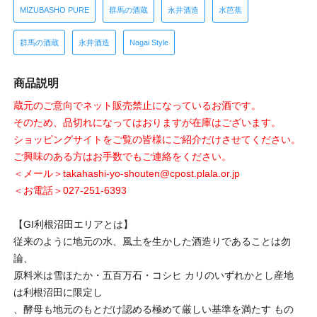
MIZUBASHO PURE
群馬の酒蔵
永井酒造
水芭蕉
群馬の酒蔵
永井酒造
Nagai Style
商品説明
蔵元のご意向でネット販売禁止になっているお酒です。
そのため、品切れになってはおりますが在庫はございます。
ショッピングサイトをご覧の皆様にご紹介だけさせてください。
ご興味のある方はお手数でもご連絡をください。
＜メール＞takahashi-yo-shouten@cpost.plala.or.jp
＜お電話＞027-251-6393
【GI利根沼田エリアとは】
従来のように地元の水、風土を生かした酒造りであることは勿
論、
原料米は雪ほたか・五百万石・コシヒ カリのいずれかとし産地
は利根沼田に限定し
、酵母も地元のもとだけ認める極めて厳しい基準を満たす もの