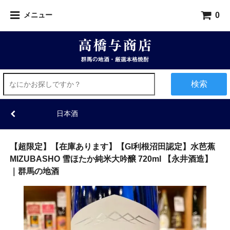
0
メニュー
検索
日本酒
【超限定】【在庫あります】【GI利根沼田認定】水芭蕉
MIZUBASHO 雪ほたか純米大吟醸 720ml 【永井酒造】
｜群馬の地酒