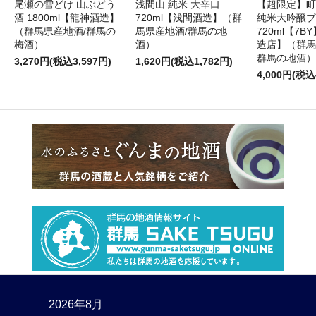
尾瀬の雪どけ 山ぶどう
浅間山 純米 大辛口
【超限定】町
酒 1800ml【龍神酒造】
720ml【浅間酒造】（群
純米大吟醸プ
（群馬県産地酒/群馬の
馬県産地酒/群馬の地
720ml【7
梅酒）
酒）
造店】（群馬
群馬の地酒）
3,270円(税込3,597円)
1,620円(税込1,782円)
4,000円(税込
2026年8月