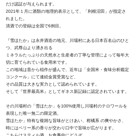
だけ認証が与えられます。
2021年１月に酒類の地理的表示として、「利根沼田」が指定さ
れました。
清酒での登録は全国で6例目。
『雪ほたか』は永井酒造の地元、川場村にある日本百名山のひと
つ、武尊山より湧き出る
ミネラルたっぷりの天然水と生産者の丁寧な管理によって毎年大
切に育てられている食用米です。
この地域は昔から稲作が盛んで、近年は「全国米・食味分析鑑定
コンクール」にて連続金賞受賞など、
その品質は大きな実力として認められています。
そして『世界最高米』としてギネス新記録に認定されています。
その川場村の「雪ほたか」を100%使用し川場村のテロワールを
表現した唯一無二の限定酒。
雪ほたか」特有な複雑な旨味がとけあい、柑橘系 の爽やかさ、
時にはベリー系の香りが交わり口中で旨味が広がります。
こちらはスティル酒。お食事中にどうぞ。