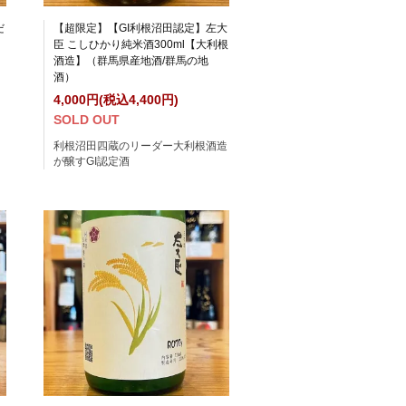
だ
【超限定】【GI利根沼田認定】左大
臣 こしひかり純米酒300ml【大利根
酒造】（群馬県産地酒/群馬の地
酒）
4,000円(税込4,400円)
SOLD OUT
利根沼田四蔵のリーダー大利根酒造
が醸すGI認定酒