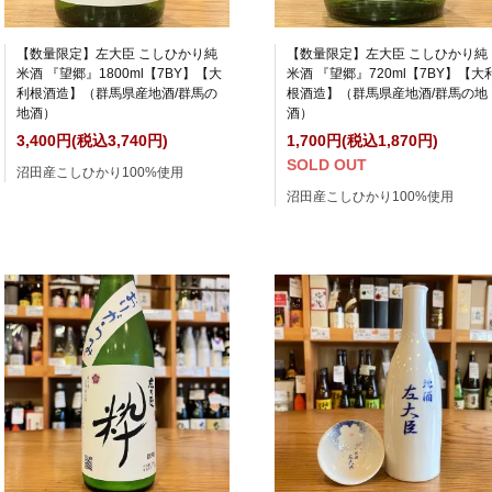
【数量限定】左大臣 こしひかり純
【数量限定】左大臣 こしひかり純
米酒 『望郷』1800ml【7BY】【大
米酒 『望郷』720ml【7BY】【大
利根酒造】（群馬県産地酒/群馬の
根酒造】（群馬県産地酒/群馬の地
地酒）
酒）
3,400円(税込3,740円)
1,700円(税込1,870円)
SOLD OUT
沼田産こしひかり100%使用
沼田産こしひかり100%使用