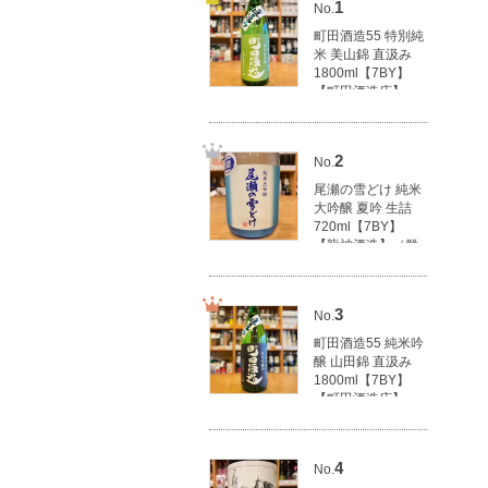
1
No.
町田酒造55 特別純
米 美山錦 直汲み
1800ml【7BY】
【町田酒造店】
（群馬県産地酒/群
馬の地酒）
3,100円(税込3,410
2
No.
円)
尾瀬の雪どけ 純米
大吟醸 夏吟 生詰
720ml【7BY】
【龍神酒造】（群
馬県産地酒/群馬の
地酒）
1,790円(税込1,969
3
No.
円)
町田酒造55 純米吟
醸 山田錦 直汲み
1800ml【7BY】
【町田酒造店】
（群馬県産地酒/群
馬の地酒）
3,500円(税込3,850
4
No.
円)