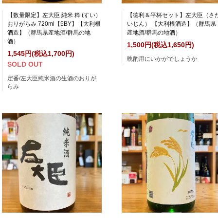
【数量限定】左大臣 純米 粋 (すい）
【徳利＆平杯セット】左大臣（さ
おりがらみ 720ml【5BY】【大利根
いじん） 【大利根酒造】（群馬県
酒造】（群馬県産地酒/群馬の地
産地酒/群馬の地酒）
酒）
1,500円(税込1,650円)
1,545円(税込1,700円)
晩酌用にいかがでしょうか
SOLD OUT
定番/左大臣純米酒の生酒のおりが
らみ