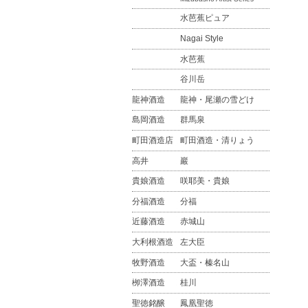
水芭蕉ピュア
Nagai Style
水芭蕉
谷川岳
龍神酒造
龍神・尾瀬の雪どけ
島岡酒造
群馬泉
町田酒造店
町田酒造・清りょう
高井
巖
貴娘酒造
咲耶美・貴娘
分福酒造
分福
近藤酒造
赤城山
大利根酒造
左大臣
牧野酒造
大盃・榛名山
栁澤酒造
桂川
聖徳銘醸
鳳凰聖徳