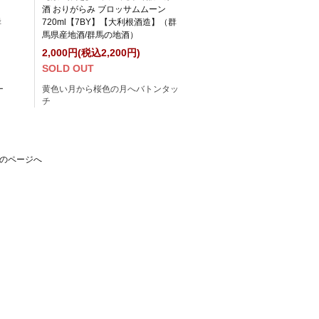
酒 おりがらみ ブロッサムムーン
群
720ml【7BY】【大利根酒造】（群
馬県産地酒/群馬の地酒）
2,000円(税込2,200円)
SOLD OUT
ー
黄色い月から桜色の月へバトンタッ
チ
のページへ