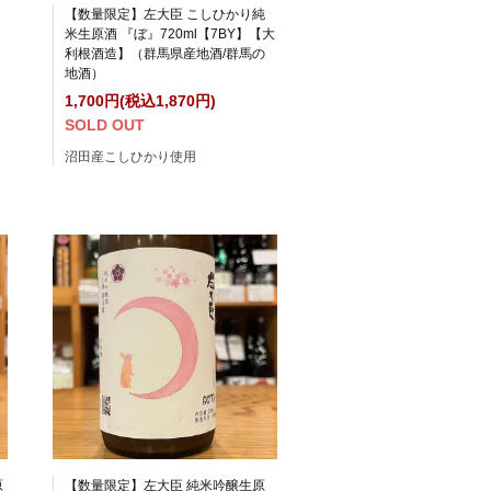
【数量限定】左大臣 こしひかり純
米生原酒 『ぼ』720ml【7BY】【大
利根酒造】（群馬県産地酒/群馬の
地酒）
1,700円(税込1,870円)
SOLD OUT
沼田産こしひかり使用
原
【数量限定】左大臣 純米吟醸生原