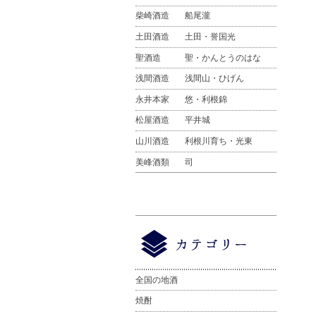
柴崎酒造
船尾瀧
土田酒造
土田・誉国光
聖酒造
聖・かんとうのはな
浅間酒造
浅間山・ひげん
永井本家
悠・利根錦
松屋酒造
平井城
山川酒造
利根川育ち・光東
美峰酒類
司
全国の地酒
焼酎