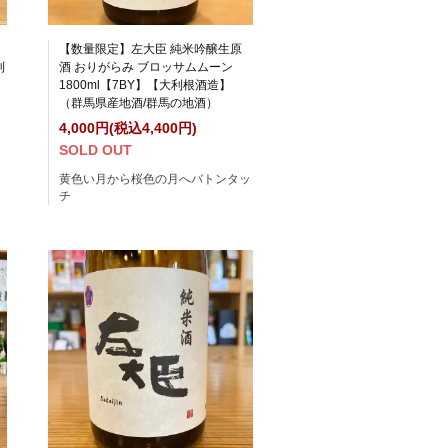
【数量限定】左大臣 純米吟醸生原
利
酒 おりがらみ ブロッサムムーン
1800ml【7BY】【大利根酒造】
（群馬県産地酒/群馬の地酒）
4,000円(税込4,400円)
SOLD OUT
黄色い月から桜色の月へバトンタッ
チ