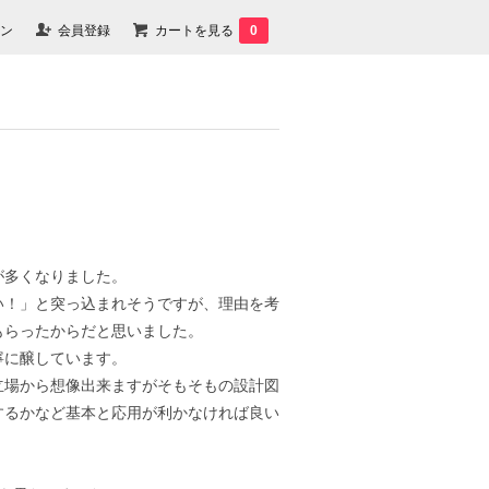
ン
会員登録
カートを見る
0
が多くなりました。
い！」と突っ込まれそうですが、理由を考
もらったからだと思いました。
寧に醸しています。
立場から想像出来ますがそもそもの設計図
するかなど基本と応用が利かなければ良い