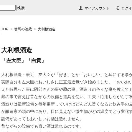
マイアカウント
ログイ
TOP
>
群馬の酒蔵
>
大利根酒造
大利根酒造
「左大臣」「白貴」
大利根酒造・最近、左大臣が「好き」とか「おいしい」と耳にする事
実際自分も左大臣のおいしさに正直最近気づき始めました。「おいお
えた時思った事は阿部さんの事や蔵の事、酒造りの色々な事を教えて
蔵の事で言えば昔ながらの設備と道具を使い、工夫・応用しながら丁
酒造りは最新設備を毎年更新していけばどんどん旨くなると飲み手の
が醸造家の頭の中にあり、目に見えない微生物がどの温度でどう変化
設備があってもおいしいお酒は造れません。
昔ながらの設備でも旨い酒は造れるのです。