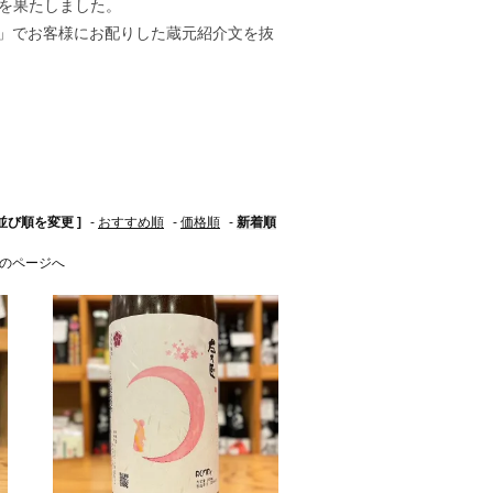
を果たしました。
む会」でお客様にお配りした蔵元紹介文を抜
 並び順を変更 ]
-
おすすめ順
-
価格順
-
新着順
のページへ