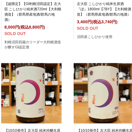
【超限定】【GI利根沼田認定】左大
左大臣 こしひかり純米生原酒
臣 こしひかり純米酒720ml【大利根
『ぼ』1800ml【7BY】【大利根酒
酒造】（群馬県産地酒/群馬の地
造】（群馬県産地酒/群馬の地酒）
酒）
3,400円(税込3,740円)
8,000円(税込8,800円)
SOLD OUT
SOLD OUT
沼田産こしひかり使用
利根沼田四蔵のリーダー大利根酒造
が醸すGI認定酒
【10/10発売】左大臣 純米吟醸生原
【10/10発売】左大臣 純米吟醸生