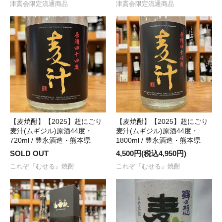
津貫会限定流通商品
津貫会限定流通商品
【麦焼酎】【2025】超にごり
【麦焼酎】【2025】超にごり
麦汁(ムギジル)原酒44度・
麦汁(ムギジル)原酒44度・
720ml / 豊永酒造・熊本県
1800ml / 豊永酒造・熊本県
SOLD OUT
4,500円(税込4,950円)
これぞ『むせる』焼酎
これぞ『むせる』焼酎