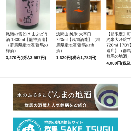
尾瀬の雪どけ 山ぶどう
浅間山 純米 大辛口
【超限定】町
酒 1800ml【龍神酒造】
720ml【浅間酒造】（群
純米大吟醸プ
（群馬県産地酒/群馬の
馬県産地酒/群馬の地
720ml【7
梅酒）
酒）
造店】（群馬
群馬の地酒）
3,270円(税込3,597円)
1,620円(税込1,782円)
4,000円(税込