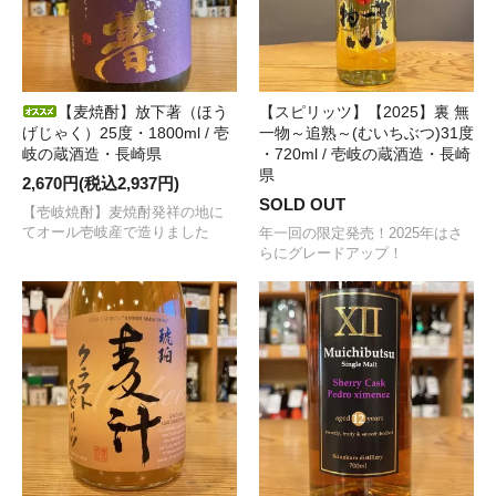
【麦焼酎】放下著（ほう
【スピリッツ】【2025】裏 無
げじゃく）25度・1800ml / 壱
一物～追熟～(むいちぶつ)31度
岐の蔵酒造・長崎県
・720ml / 壱岐の蔵酒造・長崎
県
2,670円(税込2,937円)
SOLD OUT
【壱岐焼酎】麦焼酎発祥の地に
てオール壱岐産で造りました
年一回の限定発売！2025年はさ
らにグレードアップ！