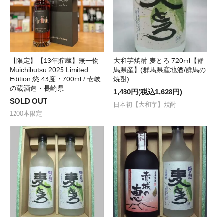
【限定】【13年貯蔵】無一物
大和芋焼酎 麦とろ 720ml【群
Muichibutsu 2025 Limited
馬県産】(群馬県産地酒/群馬の
Edition 悠 43度・700ml / 壱岐
焼酎)
の蔵酒造・長崎県
1,480円(税込1,628円)
SOLD OUT
日本初【大和芋】焼酎
1200本限定