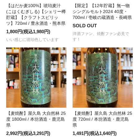
【はだか麦100%】琥珀麦汁
【限定】【12年貯蔵】無一物
(こはくむぎしる)【シェリー樽
シングルモルト2024 40度・
貯蔵】【クラフトスピリッ
700ml / 壱岐の蔵酒造・長崎県
ツ】720ml / 豊永酒造・熊本県
SOLD OUT
1,800円(税込1,980円)
洋酒ファン、焼酎ファン必見で
す！
いい感じに琥珀色しています
【麦焼酎】屋久島 大自然林 25
【麦焼酎】屋久島 大自然林 25
度 1800ml / 本坊酒造・鹿児島
度 720ml / 本坊酒造・鹿児島
県
県
2,992円(税込3,291円)
1,491円(税込1,640円)