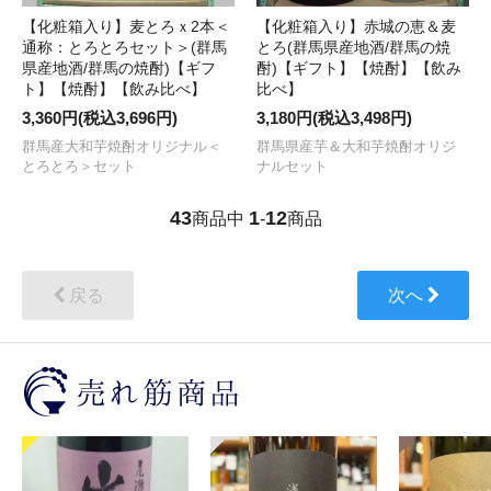
【化粧箱入り】麦とろｘ2本＜
【化粧箱入り】赤城の恵＆麦
通称：とろとろセット＞(群馬
とろ(群馬県産地酒/群馬の焼
県産地酒/群馬の焼酎)【ギフ
酎)【ギフト】【焼酎】【飲み
ト】【焼酎】【飲み比べ】
比べ】
3,360円(税込3,696円)
3,180円(税込3,498円)
群馬産大和芋焼酎オリジナル＜
群馬県産芋＆大和芋焼酎オリジ
とろとろ＞セット
ナルセット
43
1
12
商品中
-
商品
戻る
次へ